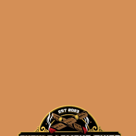
Alfonso Gran Seleccion
Estelares (single)
$
46.99
ADD TO CART